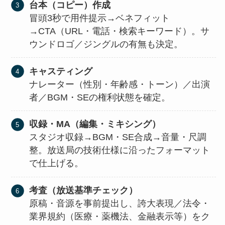
台本（コピー）作成
冒頭3秒で用件提示→ベネフィット
→CTA（URL・電話・検索キーワード）。サ
ウンドロゴ／ジングルの有無も決定。
キャスティング
ナレーター（性別・年齢感・トーン）／出演
者／BGM・SEの権利状態を確定。
収録・MA（編集・ミキシング）
スタジオ収録→BGM・SE合成→音量・尺調
整。放送局の技術仕様に沿ったフォーマット
で仕上げる。
考査（放送基準チェック）
原稿・音源を事前提出し、誇大表現／法令・
業界規約（医療・薬機法、金融表示等）をク