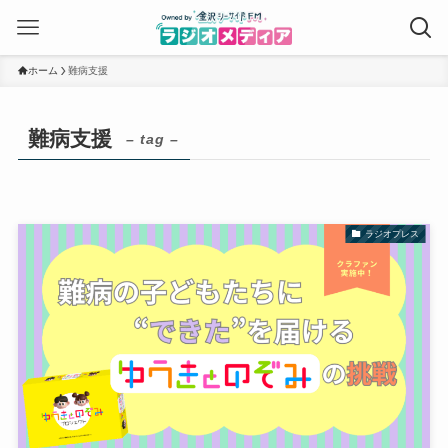
ホーム
難病支援
難病支援
– tag –
ラジオプレス