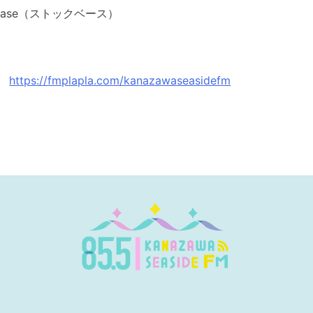
Base（ストックベース）
ラ
https://fmplapla.com/kanazawaseasidefm