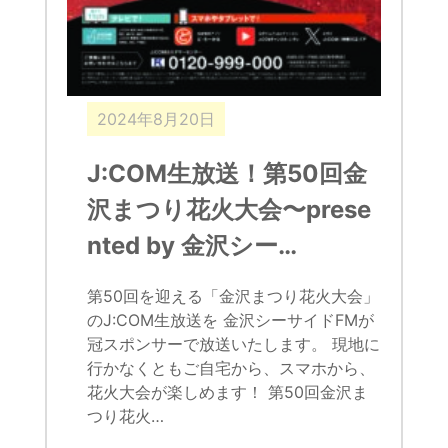
2024年8月20日
J:COM生放送！第50回金
沢まつり花火大会〜prese
nted by 金沢シー…
第50回を迎える「金沢まつり花火大会」
のJ:COM生放送を 金沢シーサイドFMが
冠スポンサーで放送いたします。 現地に
行かなくともご自宅から、スマホから、
花火大会が楽しめます！ 第50回金沢ま
つり花火…