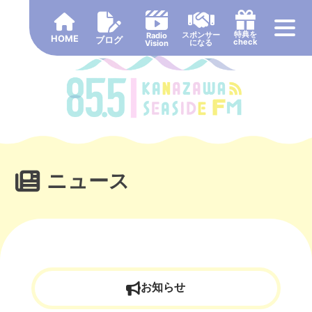
Skip
to
特典を
スポンサー
Radio
HOME
content
ブログ
check
になる
Vision
ニュース
お知らせ