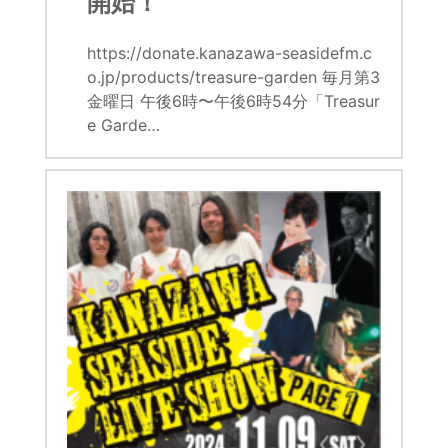
開始！
https://donate.kanazawa-seasidefm.c
o.jp/products/treasure-garden 毎月第3
金曜日 午後6時〜午後6時54分「Treasur
e Garde…