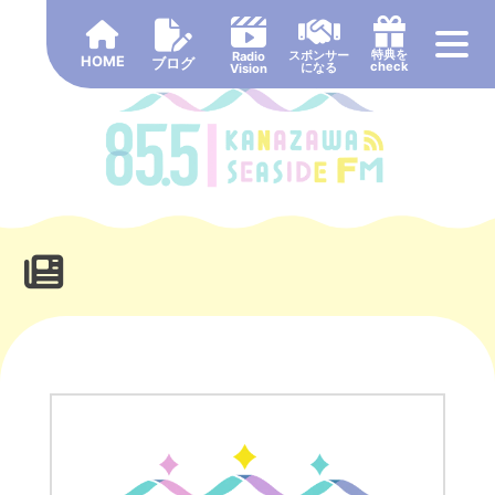
Skip
to
特典を
スポンサー
Radio
HOME
content
ブログ
check
になる
Vision