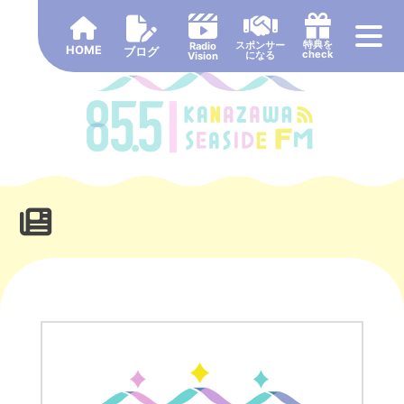
Skip
to
特典を
スポンサー
Radio
HOME
content
ブログ
check
になる
Vision