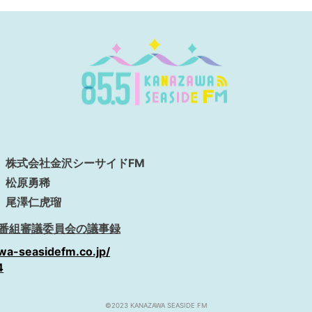
株式会社金沢シーサイドFM
松原勇稀
尾澤仁虎瑠
番組審議委員会の議事録
wa-seasidefm.co.jp/
4
©2023 KANAZAWA SEASIDE FM