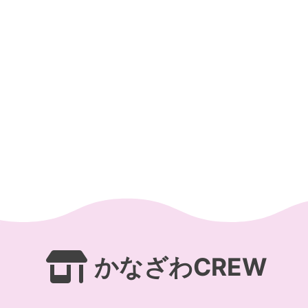
Skip
to
content
かなざわCREW