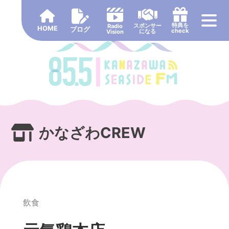
Skip
to
特典を
スポンサー
Radio
HOME
content
ブログ
check
になる
Vision
かなざわCREW
飲食