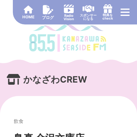
Skip
to
特典を
スポンサー
Radio
HOME
content
ブログ
check
になる
Vision
かなざわCREW
飲食