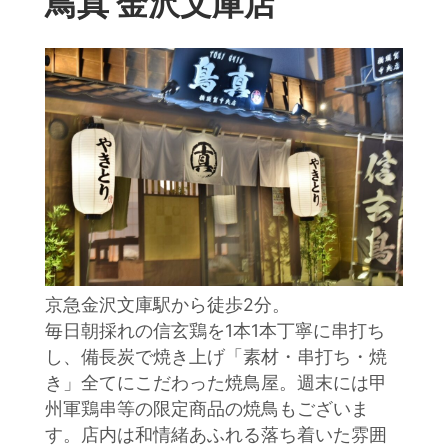
鳥真 金沢文庫店
京急金沢文庫駅から徒歩2分。
毎日朝採れの信玄鶏を1本1本丁寧に串打ち
し、備長炭で焼き上げ「素材・串打ち・焼
き」全てにこだわった焼鳥屋。週末には甲
州軍鶏串等の限定商品の焼鳥もございま
す。店内は和情緒あふれる落ち着いた雰囲